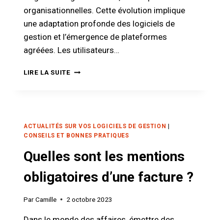
organisationnelles. Cette évolution implique
une adaptation profonde des logiciels de
gestion et l’émergence de plateformes
agréées. Les utilisateurs…
RÉFORME
LIRE LA SUITE
DE
LA
FACTURE
ÉLECTRONIQUE
:
ACTUALITÉS SUR VOS LOGICIELS DE GESTION
|
POURQUOI
CONSEILS ET BONNES PRATIQUES
LA
Quelles sont les mentions
PLATEFORME
AGRÉÉE
obligatoires d’une facture ?
(PA)
CEGID
INTÉGRÉE
Par
Camille
2 octobre 2023
À
EBP
Dans le monde des affaires, émettre des