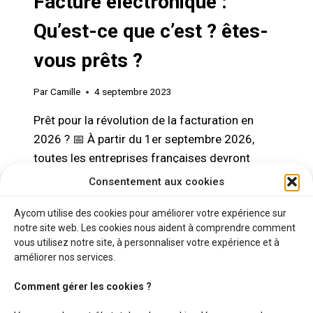
Facture électronique :
Qu’est-ce que c’est ? êtes-
vous prêts ?
Par
Camille
4 septembre 2023
Prêt pour la révolution de la facturation en
2026 ? 📅 À partir du 1er septembre 2026,
toutes les entreprises françaises devront
obligatoirement recevoir des factures
Consentement aux cookies
électroniques. Les grandes entreprises et les
Aycom utilise des cookies pour améliorer votre expérience sur
entreprises de taille intermédiaire (ETI) auront
notre site web. Les cookies nous aident à comprendre comment
l’obligation de les émettre. Êtes-vous prêt pour
vous utilisez notre site, à personnaliser votre expérience et à
cette transition ? Quelles obligations vous
améliorer nos services.
attendent et quels sont…
Comment gérer les cookies ?
FACTURE
LIRE LA SUITE