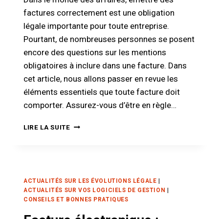
EST
factures correctement est une obligation
LE
légale importante pour toute entreprise.
CHOIX
LE
Pourtant, de nombreuses personnes se posent
PLUS
encore des questions sur les mentions
SIMPLE
obligatoires à inclure dans une facture. Dans
ET
LE
cet article, nous allons passer en revue les
PLUS
éléments essentiels que toute facture doit
SÛR
comporter. Assurez-vous d’être en règle…
?
QUELLES
LIRE LA SUITE
SONT
LES
MENTIONS
OBLIGATOIRES
D’UNE
ACTUALITÉS SUR LES ÉVOLUTIONS LÉGALE
|
FACTURE
ACTUALITÉS SUR VOS LOGICIELS DE GESTION
|
?
CONSEILS ET BONNES PRATIQUES