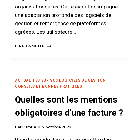
organisationnelles. Cette évolution implique
une adaptation profonde des logiciels de
gestion et l’émergence de plateformes
agréées. Les utilisateurs…
RÉFORME
LIRE LA SUITE
DE
LA
FACTURE
ÉLECTRONIQUE
:
ACTUALITÉS SUR VOS LOGICIELS DE GESTION
|
POURQUOI
CONSEILS ET BONNES PRATIQUES
LA
Quelles sont les mentions
PLATEFORME
AGRÉÉE
obligatoires d’une facture ?
(PA)
CEGID
INTÉGRÉE
Par
Camille
2 octobre 2023
À
EBP
Dans le monde des affaires, émettre des