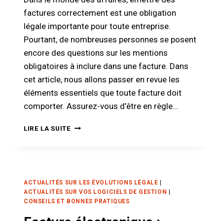
EST
factures correctement est une obligation
LE
légale importante pour toute entreprise.
CHOIX
LE
Pourtant, de nombreuses personnes se posent
PLUS
encore des questions sur les mentions
SIMPLE
obligatoires à inclure dans une facture. Dans
ET
LE
cet article, nous allons passer en revue les
PLUS
éléments essentiels que toute facture doit
SÛR
comporter. Assurez-vous d’être en règle…
?
QUELLES
LIRE LA SUITE
SONT
LES
MENTIONS
OBLIGATOIRES
D’UNE
ACTUALITÉS SUR LES ÉVOLUTIONS LÉGALE
|
FACTURE
ACTUALITÉS SUR VOS LOGICIELS DE GESTION
|
?
CONSEILS ET BONNES PRATIQUES