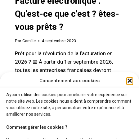
Facture électronique :
Qu’est-ce que c’est ? êtes-
vous prêts ?
Par
Camille
4 septembre 2023
Prêt pour la révolution de la facturation en
2026 ? 📅 À partir du 1er septembre 2026,
toutes les entreprises françaises devront
obligatoirement recevoir des factures
Consentement aux cookies
électroniques. Les grandes entreprises et les
Aycom utilise des cookies pour améliorer votre expérience sur
entreprises de taille intermédiaire (ETI) auront
notre site web. Les cookies nous aident à comprendre comment
l’obligation de les émettre. Êtes-vous prêt pour
vous utilisez notre site, à personnaliser votre expérience et à
cette transition ? Quelles obligations vous
améliorer nos services.
attendent et quels sont…
Comment gérer les cookies ?
FACTURE
LIRE LA SUITE