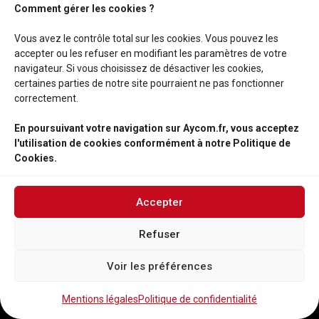
Comment gérer les cookies ?
Vous avez le contrôle total sur les cookies. Vous pouvez les
accepter ou les refuser en modifiant les paramètres de votre
navigateur. Si vous choisissez de désactiver les cookies,
certaines parties de notre site pourraient ne pas fonctionner
correctement.
En poursuivant votre navigation sur Aycom.fr, vous acceptez
l'utilisation de cookies conformément à notre Politique de
Cookies.
Accepter
Refuser
03 21 10 71 35
Voir les préférences
© 2026 AYCOM - Tous droits réservés -
Politique de
confidentialités
-
Mentions légales
Mentions légales
Politique de confidentialité